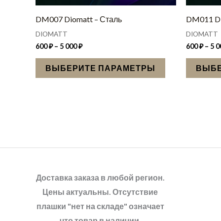
странице
товара.
DM007 Diomatt – Сталь
DM011 Di
DIOMATT
DIOMATT
600
₽
–
5 000
₽
600
₽
–
5 
ВЫБЕРИТЕ ПАРАМЕТРЫ
ВЫБЕ
Доставка заказа в любой регион.
Цены актуальны. Отсутствие
плашки "нет на складе" означает
что товар в наличии.