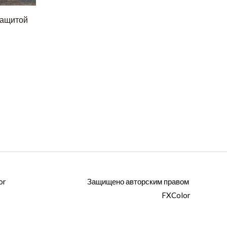
защитой
or
Защищено авторским правом
FXColor