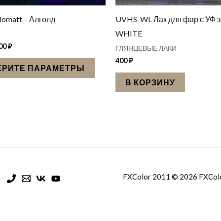
странице
товара.
omatt – Алголд
UVHS-WL Лак для фар с УФ 
WHITE
000
₽
ГЛЯНЦЕВЫЕ ЛАКИ
400
₽
РИТЕ ПАРАМЕТРЫ
В КОРЗИНУ
FXColor 2011 © 2026 FXCol