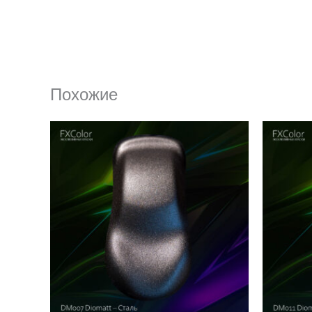
Похожие
Диапазон
Этот
цен:
товар
600 ₽
–
имеет
5
000 ₽
несколько
вариаций.
Опции
можно
выбрать
на