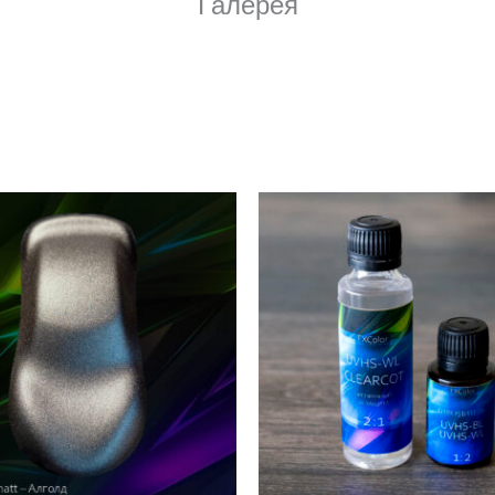
Галерея
Диапазон
Этот
цен:
товар
600 ₽
–
имеет
5
000 ₽
несколько
вариаций.
Опции
можно
выбрать
на