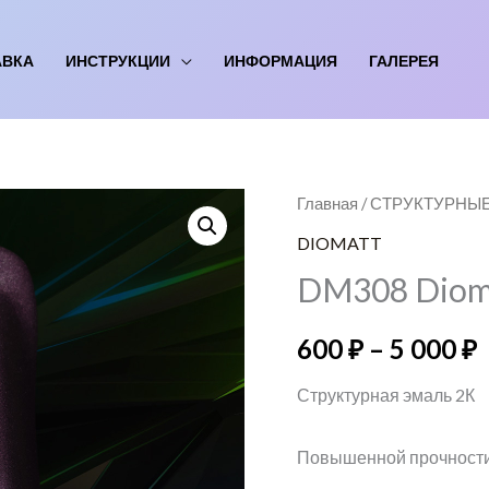
АВКА
ИНСТРУКЦИИ
ИНФОРМАЦИЯ
ГАЛЕРЕЯ
Количество
Главная
/
СТРУКТУРНЫ
товара
DIOMATT
ц
DM308
DM308 Dioma
Diomatt
–
600
₽
–
5 000
₽
Магия
Структурная эмаль 2К
Повышенной прочности