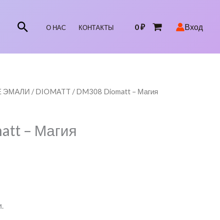
Поиск
0
₽
Вход
О НАС
КОНТАКТЫ
Е ЭМАЛИ
/
DIOMATT
/ DM308 Diomatt – Магия
Диапазон
ен:
tt – Магия
600 ₽
–
5
000 ₽
.